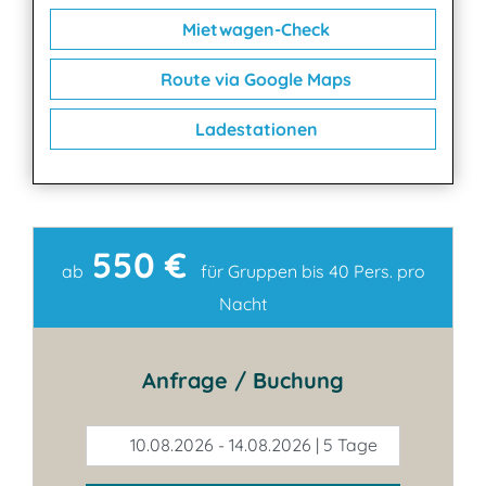
Mietwagen-Check
Route via Google Maps
Ladestationen
550 €
Kontakt
ab
für Gruppen bis 40 Pers. pro
Nacht
Anfrage / Buchung
10.08.2026 - 14.08.2026 | 5 Tage