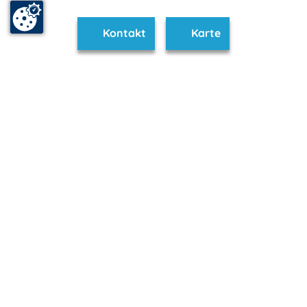
Kontakt
Karte
www.dabel.m-vp.de ist Teil von
mvp.de - Urlaub & Freizeit
© 2026
MANET Marketing GmbH
Newsletter
Bleib auf dem Laufenden!