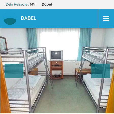
Dein Reiseziel:
MV
Dabel
DABEL