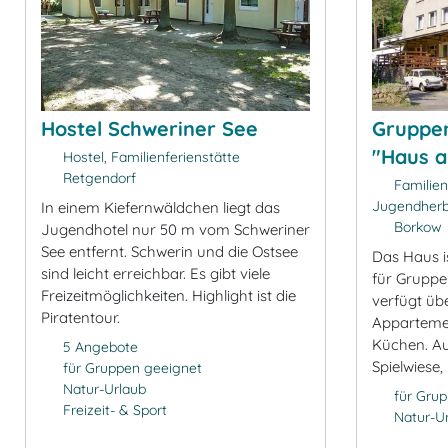
Hostel Schweriner See
Gruppe
"Haus 
Hostel, Familienferienstätte
Retgendorf
Familien
Jugendher
In einem Kiefernwäldchen liegt das
Borkow
Jugendhotel nur 50 m vom Schweriner
See entfernt. Schwerin und die Ostsee
Das Haus i
sind leicht erreichbar. Es gibt viele
für Gruppen
Freizeitmöglichkeiten. Highlight ist die
verfügt üb
Piratentour.
Apparteme
Küchen. Au
5 Angebote
Spielwiese
für Gruppen geeignet
Natur-Urlaub
für Gru
Freizeit- & Sport
Natur-U