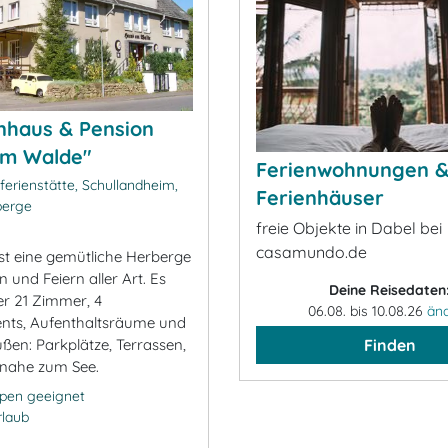
nhaus & Pension
am Walde"
Ferienwohnungen 
ferienstätte, Schullandheim,
Ferienhäuser
berge
freie Objekte in Dabel bei
casamundo.de
st eine gemütliche Herberge
 und Feiern aller Art. Es
Deine Reisedaten
er 21 Zimmer, 4
06.08. bis 10.08.26
än
nts, Aufenthaltsräume und
ßen: Parkplätze, Terrassen,
Finden
, nahe zum See.
ppen geeignet
rlaub