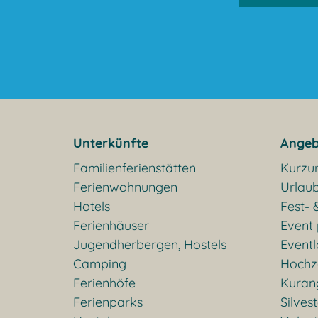
Unterkünfte
Angeb
Familienferienstätten
Kurzu
Ferienwohnungen
Urlaub
Hotels
Fest- 
Ferienhäuser
Event
Jugendherbergen, Hostels
Eventl
Camping
Hochz
Ferienhöfe
Kuran
Ferienparks
Silves