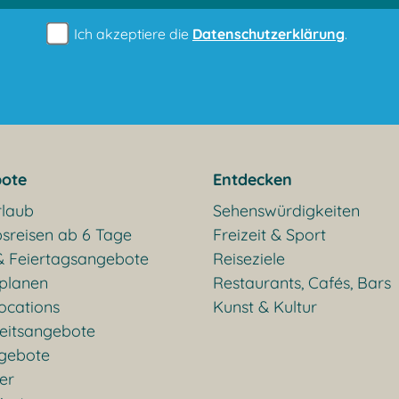
Ich akzeptiere die
Datenschutzerklärung
.
ote
Entdecken
rlaub
Sehenswürdigkeiten
sreisen ab 6 Tage
Freizeit & Sport
& Feiertagsangebote
Reiseziele
 planen
Restaurants, Cafés, Bars
ocations
Kunst & Kultur
eitsangebote
gebote
ter