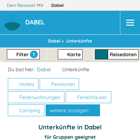
Dein Reiseziel:
MV
Dabel
DABEL
Dabel >
Unterkünfte
Filter
1
Karte
Reisedaten
Du bist hier:
Dabel
Unterkünfte
Hotels
Pensionen
Ferienwohnungen
Ferienhäuser
Camping
weitere anzeigen
Unterkünfte in Dabel
für Gruppen geeignet