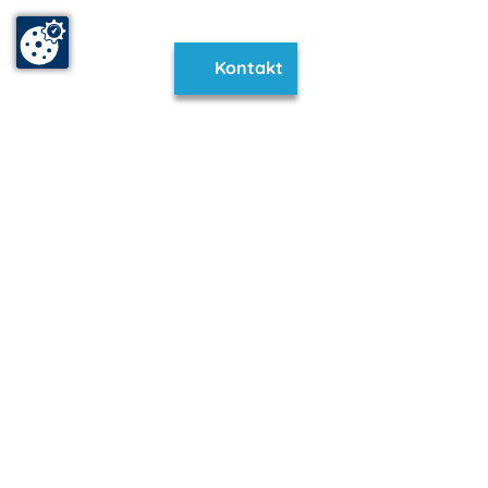
Kontakt
www.dabel.m-vp.de ist Teil von
mvp.de - Urlaub & Freizeit
© 2026
MANET Marketing GmbH
Newsletter