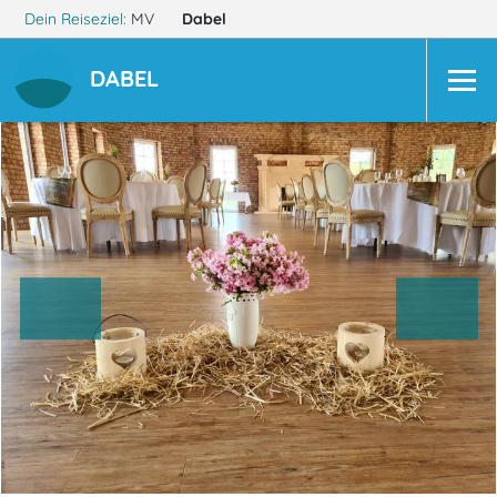
Dein Reiseziel:
MV
Dabel
DABEL